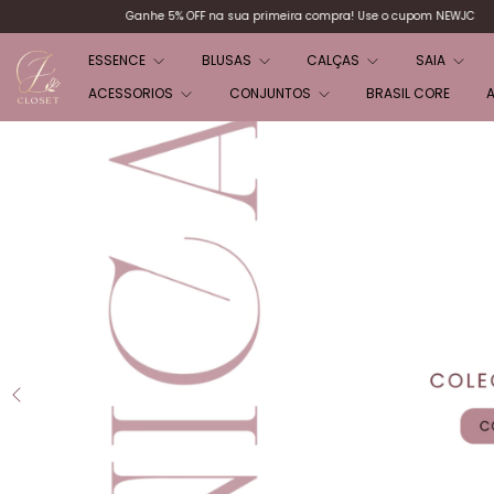
meira compra! Use o cupom NEWJC
Ganhe 5% OFF na sua primeira compra! Use 
ESSENCE
BLUSAS
CALÇAS
SAIA
ACESSORIOS
CONJUNTOS
BRASIL CORE