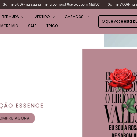
o cupom NEWJC
Ganhe 5% OFF na sua primeira compra! Use o cupom NEWJC
G
BERMUDA
VESTIDO
CASACOS
AMORE MIO
SALE
TRICÔ