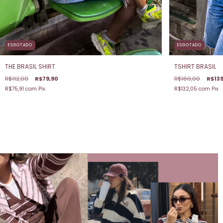
ESGOTADO
ESGOTADO
TSHIRT BRASIL
THE BRASIL SHIRT
R$160,00
R$139
R$112,00
R$79,90
R$132,05
com
Pix
R$75,91
com
Pix